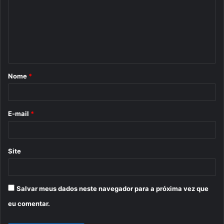
m
e
n
t
á
Nome
*
r
i
o
E-mail
*
*
Site
Salvar meus dados neste navegador para a próxima vez que
eu comentar.