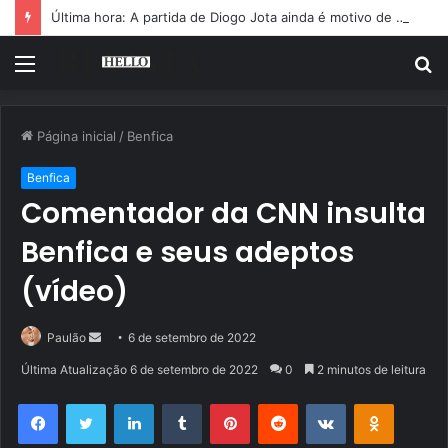
Última hora: A partida de Diogo Jota ainda é motivo de choro
Menu
P
p
Página inicial
/
Benfica
Benfica
Comentador da CNN insulta
Benfica e seus adeptos
(vídeo)
Mande
Paulão
6 de setembro de 2022
um
Última Atualização 6 de setembro de 2022
0
2 minutos de leitura
e-
Facebook
Twitter
Linkedin
Tumblr
Pinterest
Reddit
VK
OK
mail
Pocket