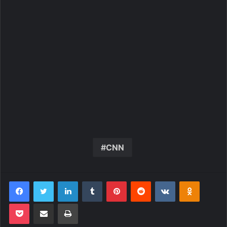
CNN
Facebook
Twitter
Linkedin
Tumblr
Pinterest
Reddit
VK
OK
Pocket
Compartilhar via e-mail
Imprimir