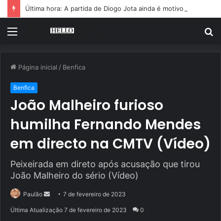
Última hora: A partida de Diogo Jota ainda é motivo de choro
Menu
P
p
Página inicial
/
Benfica
Benfica
João Malheiro furioso
humilha Fernando Mendes
em directo na CMTV (Vídeo)
Peixeirada em direto após acusação que tirou
João Malheiro do sério (Vídeo)
Mande
Paulão
7 de fevereiro de 2023
um
Última Atualização 7 de fevereiro de 2023
0
e-