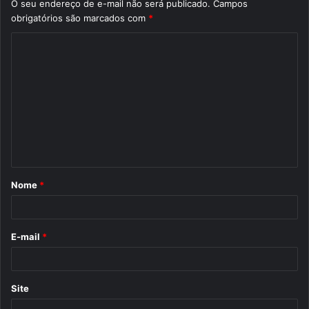
O seu endereço de e-mail não será publicado.
Campos
obrigatórios são marcados com
*
C
o
m
e
n
t
á
Nome
*
r
i
o
E-mail
*
*
Site