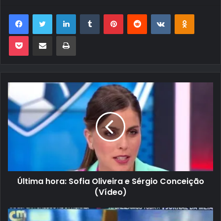
Facebook
Twitter
Linkedin
Tumblr
Pinterest
Reddit
VK
OK
Pocket
Compartilhar via e-mail
Imprimir
Última hora: Sofia Oliveira e Sérgio Conceição
(Vídeo)