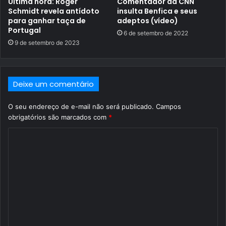
Última hora: Roger
Comentador da CNN
Schmidt revela antídoto
insulta Benfica e seus
para ganhar taça de
adeptos (vídeo)
Portugal
6 de setembro de 2022
9 de setembro de 2023
Deixe um comentário
O seu endereço de e-mail não será publicado.
Campos
obrigatórios são marcados com
*
C
o
m
e
n
t