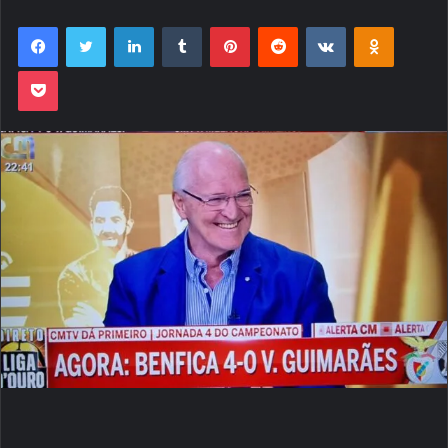
Facebook
Twitter
Linkedin
Tumblr
Pinterest
Reddit
VK
OK
Pocket