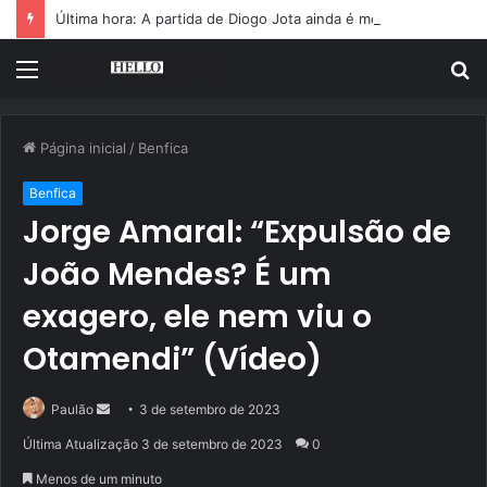
Última hora: A partida de Diogo Jota ainda é motivo de choro
Menu
P
p
Página inicial
/
Benfica
Benfica
Jorge Amaral: “Expulsão de
João Mendes? É um
exagero, ele nem viu o
Otamendi” (Vídeo)
Mande
Paulão
3 de setembro de 2023
um
Última Atualização 3 de setembro de 2023
0
e-
Menos de um minuto
mail