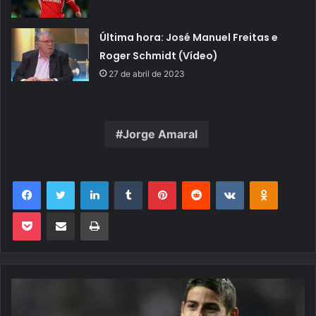
Última hora: José Manuel Freitas e
Roger Schmidt (Vídeo)
27 de abril de 2023
Jorge Amaral
Facebook
Twitter
Linkedin
Tumblr
Pinterest
Reddit
VK
OK
Pocket
Compartilhar via e-mail
Imprimir