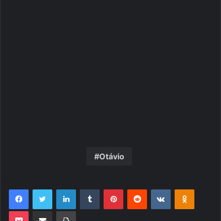
Otávio
Facebook
Twitter
Linkedin
Tumblr
Pinterest
Reddit
VK
OK
Pocket
Compartilhar via e-mail
Imprimir