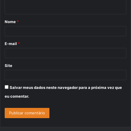
t
á
Nome
*
r
i
o
E-mail
*
*
Site
Salvar meus dados neste navegador para a próxima vez que
eu comentar.