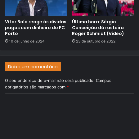
Vítor Baía reage às dívidas
Última hora: Sérgio
pagas com dinheiro do FC
Conceição dá rasteira
Porto
Roger Schmidt (Vídeo)
10 de junho de 2024
23 de outubro de 2022
Deixe um comentário
O seu endereço de e-mail não será publicado.
Campos
obrigatórios são marcados com
*
C
o
m
e
n