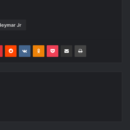
Neymar Jr
r
Pinterest
Reddit
VK
OK
Pocket
Compartilhar via e-mail
Imprimir