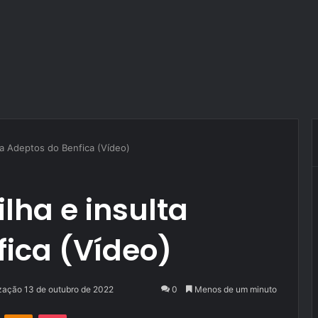
ta Adeptos do Benfica (Vídeo)
lha e insulta
fica (Vídeo)
ização 13 de outubro de 2022
0
Menos de um minuto
VK
OK
Pocket