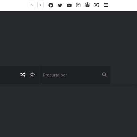
Facebook
Twitter
YouTube
Instagram
Entrar
Artigo
Barra
aleatório
Lateral
Artigo
Switch
Procurar
aleatório
skin
por