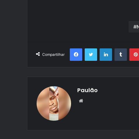
Facebook
Twitter
Linkedin
Tumbl
Compartilhar
Paulão
Website