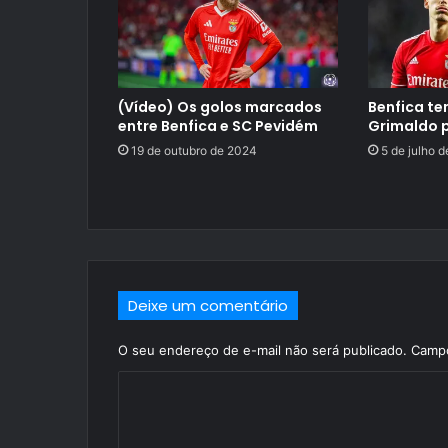
(Vídeo) Os golos marcados
Benfica te
entre Benfica e SC Pevidém
Grimaldo p
19 de outubro de 2024
5 de julho 
Deixe um comentário
O seu endereço de e-mail não será publicado.
Campo
C
o
m