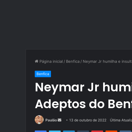
Página inicial
/
Benfica
/
Neymar Jr humilha e insul
Benfica
Neymar Jr humi
Adeptos do Ben
Mande
Paulão
13 de outubro de 2022
Última Atual
um
Facebook
Twitter
Linkedin
Tumblr
Pinterest
Reddit