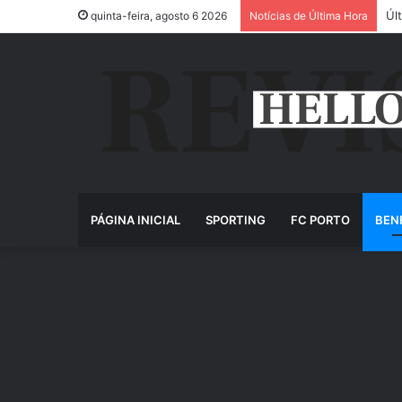
Úl
quinta-feira, agosto 6 2026
Notícias de Última Hora
PÁGINA INICIAL
SPORTING
FC PORTO
BEN