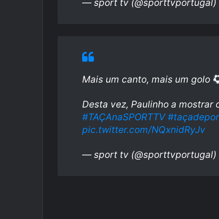
— sport tv (@sporttvportugal)
Mais um canto, mais um golo
Desta vez, Paulinho a mostrar
#TAÇAnaSPORTTV
#taçadepor
pic.twitter.com/NQxnidRyJv
— sport tv (@sporttvportugal)