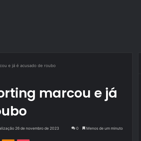
rcou e já é acusado de roubo
orting marcou e já
oubo
alização 26 de novembro de 2023
0
Menos de um minuto
VK
OK
Pocket