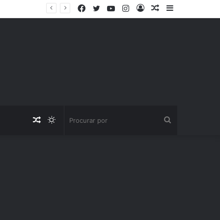
Facebook
Twitter
YouTube
Instagram
Entrar
Artigo
Barra
aleatório
Lateral
Artigo
Switch
Procurar
aleatório
skin
por