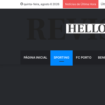
Úl
quinta-feira, agosto 6 2026
Notícias de Última Hora
PÁGINA INICIAL
SPORTING
FC PORTO
BEN