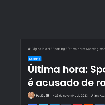
Página inicial
/
Sporting
/
Última hora: Sporting ma
Sporting
Última hora: Sp
é acusado de r
Mande
Paulão
26 de novembro de 2023
Última Atu
um
Facebook
Twitter
Linkedin
Tumblr
Pinterest
Reddit