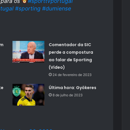
 para os
#sporttvportugal
tugal
#sporting
#dumiense
im
Comentador da SIC
perde a compostura
ao falar de Sporting
(Vídeo)
24 de fevereiro de 2023
te
Última hora: Gyökeres
8 de julho de 2023