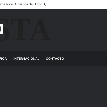
tima hora: A partida de Diogo Jota ainda é motivo de choro
FICA
INTERNACIONAL
CONTACTO