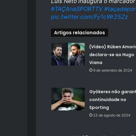
Luís Neto inaugura o marcador
#TAÇAnaSPORTTV
#taçadepor
pic.twitter.com/Fy1cWr25Zz
Artigos relacionados
(Vídeo) Rúben Amor
declara-se ao Hugo
Viana
9 de setembro de 2024
Gyökeres não garan
continuidade no
Sporting
23 de agosto de 2024