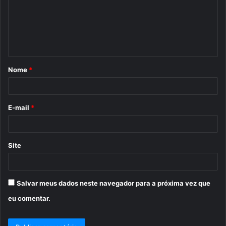
e
n
t
á
Nome
*
r
i
o
E-mail
*
*
Site
Salvar meus dados neste navegador para a próxima vez que
eu comentar.