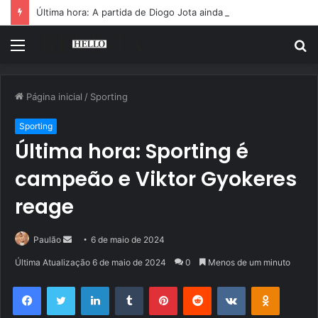
Última hora: A partida de Diogo Jota ainda é motivo de choro
Menu
P
p
Página inicial
/
Sporting
Sporting
Última hora: Sporting é
campeão e Viktor Gyokeres
reage
Mande
Paulão
6 de maio de 2024
um
Última Atualização 6 de maio de 2024
0
Menos de um minuto
e-
Facebook
Twitter
Linkedin
Tumblr
Pinterest
Reddit
VK
OK
mail
Pocket