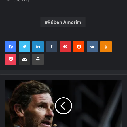
Rúben Amorim
Facebook
Twitter
Linkedin
Tumblr
Pinterest
Reddit
VK
OK
Pocket
Compartilhar via e-mail
Imprimir