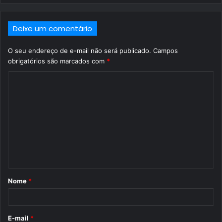
Deixe um comentário
O seu endereço de e-mail não será publicado.
Campos
obrigatórios são marcados com
*
C
o
m
e
n
t
á
Nome
*
r
i
o
E-mail
*