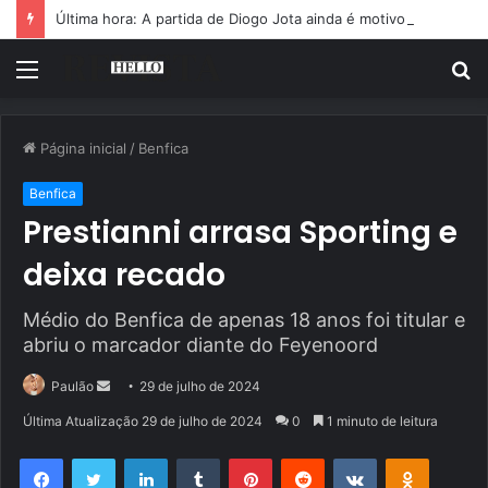
Última hora: A partida de Diogo Jota ainda é motivo de choro
Menu
P
p
Página inicial
/
Benfica
Benfica
Prestianni arrasa Sporting e
deixa recado
Médio do Benfica de apenas 18 anos foi titular e
abriu o marcador diante do Feyenoord
Mande
Paulão
29 de julho de 2024
um
Última Atualização 29 de julho de 2024
0
1 minuto de leitura
e-
Facebook
Twitter
Linkedin
Tumblr
Pinterest
Reddit
VK
OK
mail