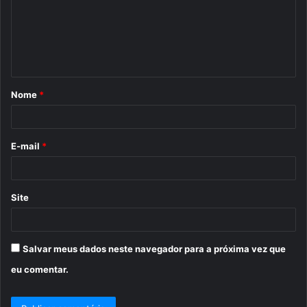
e
n
t
á
Nome
*
r
i
o
E-mail
*
*
Site
Salvar meus dados neste navegador para a próxima vez que
eu comentar.