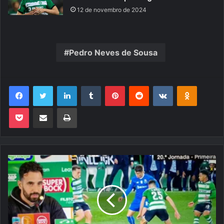
12 de novembro de 2024
Pedro Neves de Sousa
Facebook
Twitter
Linkedin
Tumblr
Pinterest
Reddit
VK
OK
Pocket
Compartilhar via e-mail
Imprimir