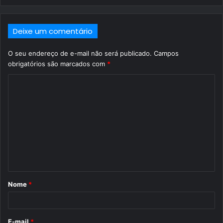
Deixe um comentário
O seu endereço de e-mail não será publicado.
Campos
obrigatórios são marcados com
*
C
o
m
e
n
t
á
Nome
*
r
i
o
E-mail
*