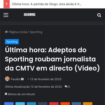
Última hora: A partida de Diogo Jota ainda é motivo de choro
Menu
P
p
Página inicial
/
Sporting
Sporting
Última hora: Adeptos do
Sporting roubam jornalista
da CMTV em directo (Vídeo)
Mande
Paulão
13 de fevereiro de 2023
um
Última Atualização 13 de fevereiro de 2023
0
e-
Menos de um minuto
mail
Facebook
Twitter
Linkedin
Tumblr
Pinterest
Reddit
VK
OK