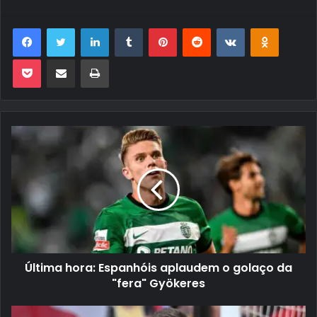
Facebook
Twitter
Linkedin
Tumblr
Pinterest
Reddit
VK
OK
Pocket
Compartilhar via e-mail
Imprimir
Última hora: Espanhóis aplaudem o golaço da
"fera" Gyökeres