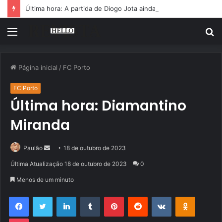
Última hora: A partida de Diogo Jota ainda é motivo de choro
Menu
P
p
Página inicial
/
FC Porto
FC Porto
Última hora: Diamantino
Miranda
Mande
Paulão
18 de outubro de 2023
um
Última Atualização 18 de outubro de 2023
0
e-
Menos de um minuto
mail
Facebook
Twitter
Linkedin
Tumblr
Pinterest
Reddit
VK
OK
Pocket