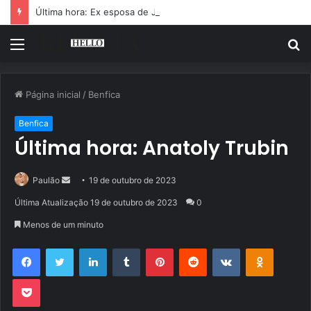
Última hora: Ex esposa de Jorge Costa devastada com a sua partida
Menu
P
p
Página inicial
/
Benfica
Benfica
Última hora: Anatoly Trubin
Mande
Paulão
19 de outubro de 2023
um
Última Atualização 19 de outubro de 2023
0
e-
Menos de um minuto
mail
Facebook
Twitter
Linkedin
Tumblr
Pinterest
Reddit
VK
OK
Pocket