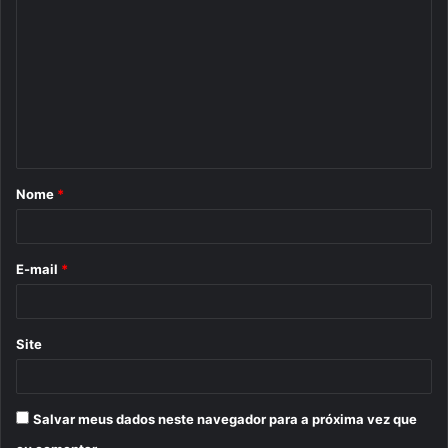
o
m
e
n
t
á
Nome
*
r
i
o
E-mail
*
*
Site
Salvar meus dados neste navegador para a próxima vez que