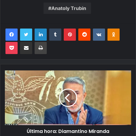
Anatoly Trubin
Facebook
Twitter
Linkedin
Tumblr
Pinterest
Reddit
VK
OK
Pocket
Compartilhar via e-mail
Imprimir
Última hora: Diamantino Miranda