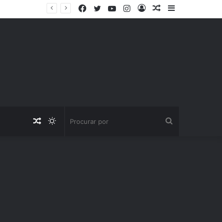
Facebook
Twitter
YouTube
Instagram
Entrar
Artigo
Barra
aleatório
Lateral
Artigo
Switch
Procurar
aleatório
skin
por