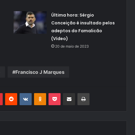
Última hora: Sérgio
Conceição é insultado pelos
adeptos do Famalicão
(Vídeo)
20 de maio de 2023
o
Francisco J Marques
r
Pinterest
Reddit
VK
OK
Pocket
Compartilhar via e-mail
Imprimir