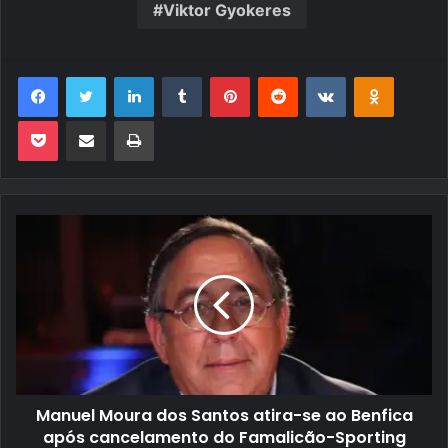
Viktor Gyokeres
Facebook
Twitter
Linkedin
Tumblr
Pinterest
Reddit
VK
OK
Pocket
Compartilhar via e-mail
Imprimir
Manuel Moura dos Santos atira-se ao Benfica
após cancelamento do Famalicão-Sporting