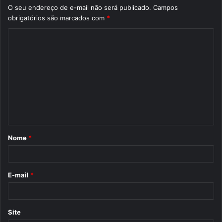
O seu endereço de e-mail não será publicado.
Campos
obrigatórios são marcados com
*
C
o
m
e
n
t
á
Nome
*
r
i
o
E-mail
*
*
Site