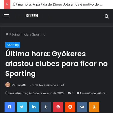
Última hora: A partida de Diogo Jota ainda é motivo de choro
Menu
P
p
Página inicial
/
Sporting
Sporting
Última hora: Gyökeres
afastou clubes para ficar no
Sporting
Mande
Paulão
5 de fevereiro de 2024
um
Última Atualização 5 de fevereiro de 2024
0
1 minuto de leitura
e-
Facebook
Twitter
Linkedin
Tumblr
Pinterest
Reddit
VK
OK
mail
Pocket