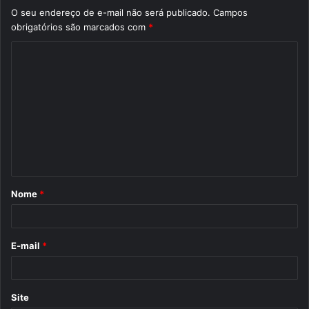
O seu endereço de e-mail não será publicado.
Campos
obrigatórios são marcados com
*
C
o
m
e
n
t
á
Nome
*
r
i
o
E-mail
*
*
Site