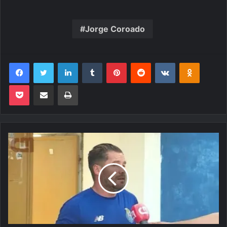
Jorge Coroado
Facebook
Twitter
Linkedin
Tumblr
Pinterest
Reddit
VK
OK
Pocket
Compartilhar via e-mail
Imprimir