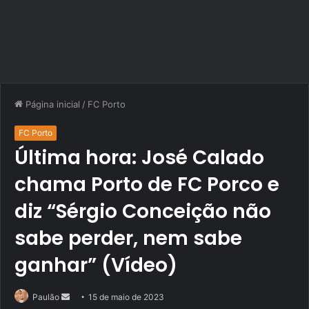
Página inicial
/
FC Porto
FC Porto
Última hora: José Calado
chama Porto de FC Porco e
diz “Sérgio Conceição não
sabe perder, nem sabe
ganhar” (Vídeo)
Mande
Paulão
15 de maio de 2023