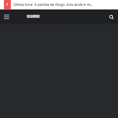
Última hora: A partida de Diogo Jota ainda é motivo de choro
Menu
P
p