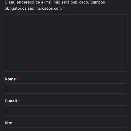
O seu endereço de e-mail não será publicado.
Campos
obrigatórios são marcados com
*
C
o
m
e
n
t
á
Nome
*
r
i
o
E-mail
*
*
Site