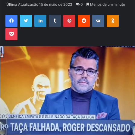
um
Última Atualização 15 de maio de 2023
0
Menos de um minuto
e-
Facebook
Twitter
Linkedin
Tumblr
Pinterest
Reddit
VK
OK
mail
Pocket