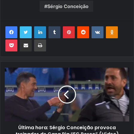
Sérgio Conceição
Facebook
Twitter
Linkedin
Tumblr
Pinterest
Reddit
VK
OK
Pocket
Compartilhar via e-mail
Imprimir
Última hora: Sérgio Conceição provoca