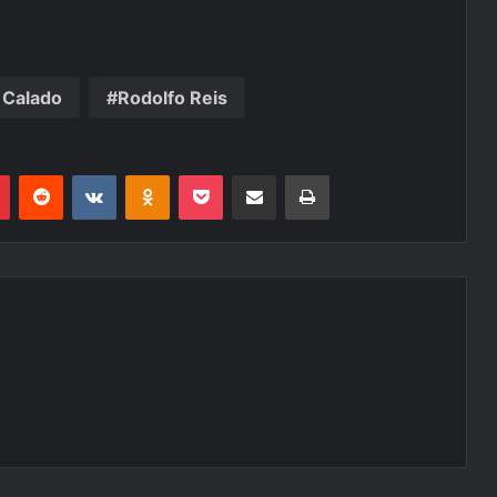
 Calado
Rodolfo Reis
r
Pinterest
Reddit
VK
OK
Pocket
Compartilhar via e-mail
Imprimir