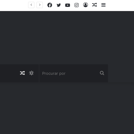
Facebook
Twitter
YouTube
Instagram
Entrar
Artigo
Barra
aleatório
Lateral
Artigo
Switch
Procurar
aleatório
skin
por