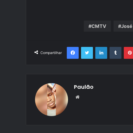
CMTV
José
Facebook
Twitter
Linkedin
Tumbl
Compartilhar
Paulão
Website