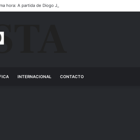
ima hora: A partida de Diogo Jota ainda é motivo de choro
FICA
INTERNACIONAL
CONTACTO