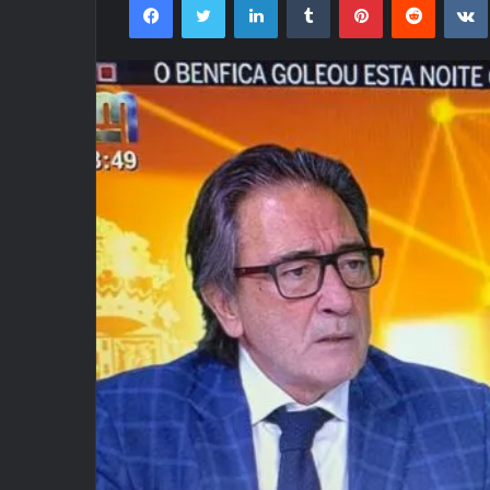
e-
mail