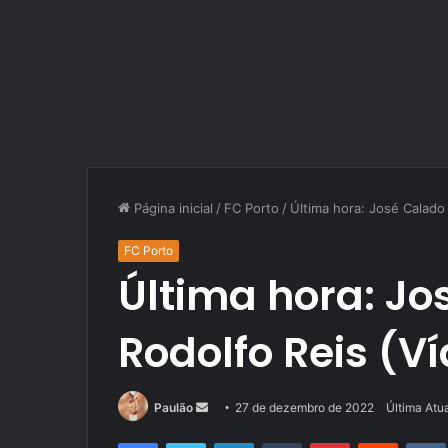
Página inicial
/
FC Porto
/
Última hora: José Calado
FC Porto
Última hora: Jo
Rodolfo Reis (V
Mande
Paulão
27 de dezembro de 2022
Última Atu
um
Facebook
Twitter
Linkedin
Tumblr
Pinterest
Reddit