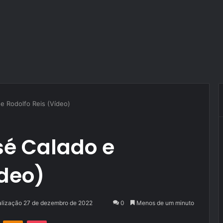
 e Rodolfo Reis (Vídeo)
sé Calado e
ídeo)
alização 27 de dezembro de 2022
0
Menos de um minuto
VK
OK
Pocket