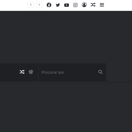
Facebook
Twitter
YouTube
Instagram
Entrar
Artigo
Barra
aleatório
Lateral
Artigo
Switch
Procurar
aleatório
skin
por