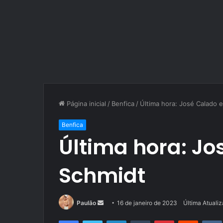
Página inicial
/
Benfica
/
Última hora: José Calado 
Benfica
Última hora: Jo
Schmidt
Mande
Paulão
16 de janeiro de 2023
Última Atuali
um
Facebook
Twitter
Linkedin
Tumblr
Pinterest
Reddit