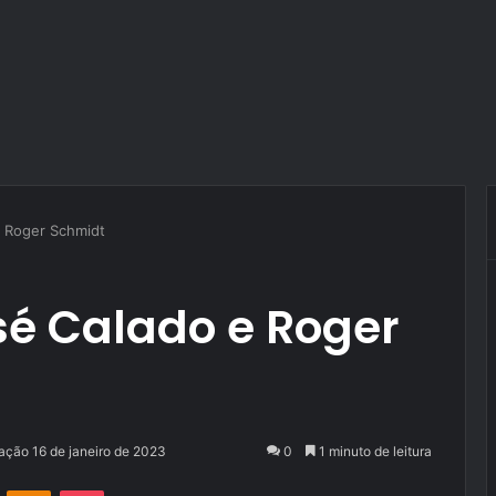
e Roger Schmidt
sé Calado e Roger
zação 16 de janeiro de 2023
0
1 minuto de leitura
VK
OK
Pocket