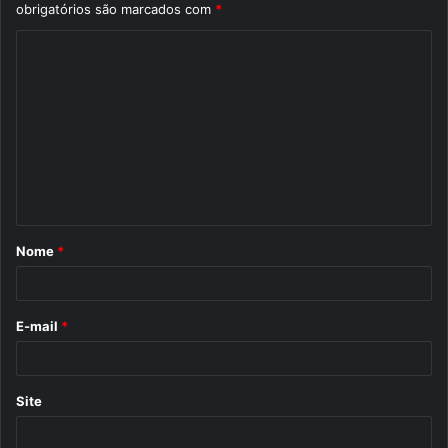
obrigatórios são marcados com
*
C
o
m
e
n
t
á
Nome
*
r
i
o
E-mail
*
*
Site