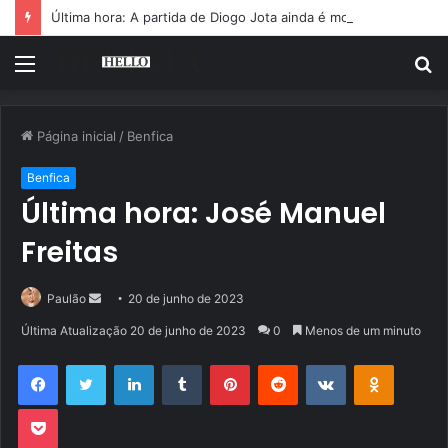
Última hora: A partida de Diogo Jota ainda é motivo de choro
Menu
P
p
Página inicial
/
Benfica
Benfica
Última hora: José Manuel
Freitas
Mande
Paulão
20 de junho de 2023
um
Última Atualização 20 de junho de 2023
0
Menos de um minuto
e-
Facebook
Twitter
Linkedin
Tumblr
Pinterest
Reddit
VK
OK
mail
Pocket