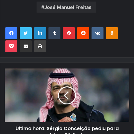
José Manuel Freitas
Facebook
Twitter
Linkedin
Tumblr
Pinterest
Reddit
VK
OK
Pocket
Compartilhar via e-mail
Imprimir
Última hora: Sérgio Conceição pediu para