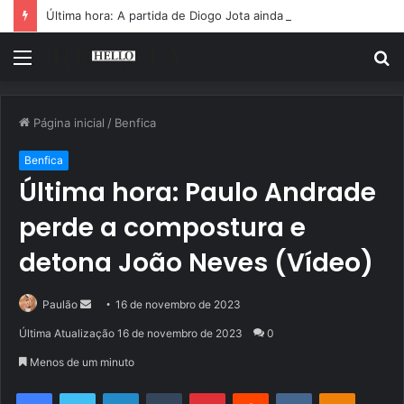
Última hora: A partida de Diogo Jota ainda é motivo de choro
Menu
P
p
Página inicial
/
Benfica
Benfica
Última hora: Paulo Andrade
perde a compostura e
detona João Neves (Vídeo)
Mande
Paulão
16 de novembro de 2023
um
Última Atualização 16 de novembro de 2023
0
e-
Menos de um minuto
mail
Facebook
Twitter
Linkedin
Tumblr
Pinterest
Reddit
VK
OK