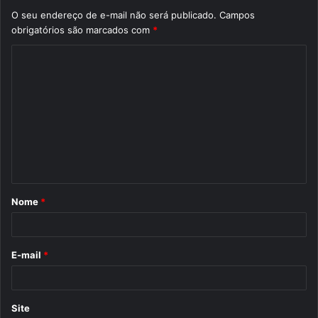
O seu endereço de e-mail não será publicado.
Campos
obrigatórios são marcados com
*
C
o
m
e
n
t
á
Nome
*
r
i
o
E-mail
*
*
Site