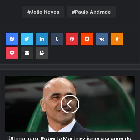
João Neves
Paulo Andrade
Facebook
Twitter
Linkedin
Tumblr
Pinterest
Reddit
VK
OK
Pocket
Compartilhar via e-mail
Imprimir
Última hora: Roberto Martinez ignora craque do