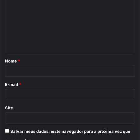
o
m
e
n
t
á
Nome
*
r
i
o
E-mail
*
*
Site
Salvar meus dados neste navegador para a próxima vez que