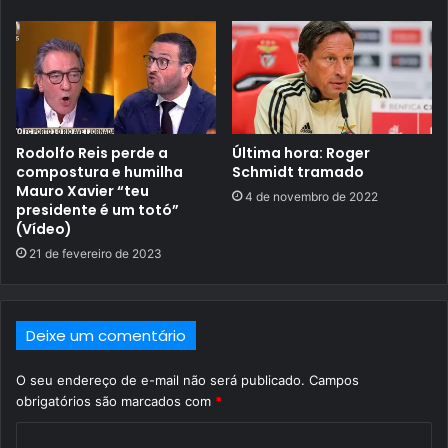
Rodolfo Reis perde a
Última hora: Roger
compostura e humilha
Schmidt tramado
Mauro Xavier “teu
4 de novembro de 2022
presidente é um totó”
(Vídeo)
21 de fevereiro de 2023
Deixe um comentário
O seu endereço de e-mail não será publicado.
Campos
obrigatórios são marcados com
*
C