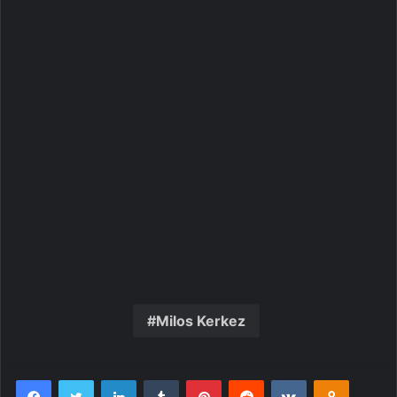
Milos Kerkez
Facebook
Twitter
Linkedin
Tumblr
Pinterest
Reddit
VK
OK