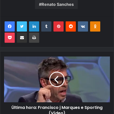
Renato Sanches
Facebook
Twitter
Linkedin
Tumblr
Pinterest
Reddit
VK
OK
Pocket
Compartilhar via e-mail
Imprimir
Última hora: Francisco j Marques e Sporting
(Vídeo)