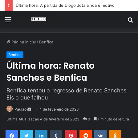
Última hora: A partida de Diogo Jota ainda é motivo de choro
Menu
P
p
Página inicial
/
Benfica
Benfica
Última hora: Renato
Sanches e Benfica
Benfica tentou o regresso de Renato Sanches:
Eis o que falhou
Mande
Paulão
4 de fevereiro de 2023
um
Última Atualização 4 de fevereiro de 2023
0
1 minuto de leitura
e-
Facebook
Twitter
Linkedin
Tumblr
Pinterest
Reddit
VK
OK
mail