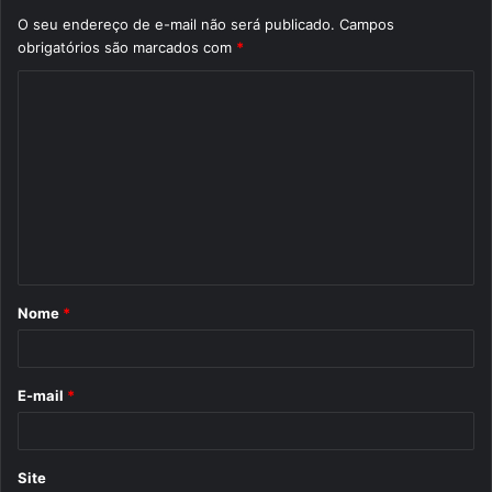
O seu endereço de e-mail não será publicado.
Campos
obrigatórios são marcados com
*
C
o
m
e
n
t
á
Nome
*
r
i
o
E-mail
*
*
Site