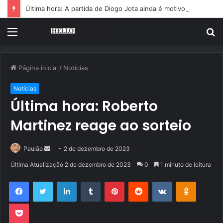
Última hora: A partida de Diogo Jota ainda é motivo de choro
Menu
P
p
Página inicial
/
Notícias
Notícias
Última hora: Roberto
Martinez reage ao sorteio
Mande
Paulão
2 de dezembro de 2023
um
Última Atualização 2 de dezembro de 2023
0
1 minuto de leitura
e-
Facebook
Twitter
Linkedin
Tumblr
Pinterest
Reddit
VK
OK
mail
Pocket