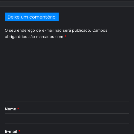
Deixe um comentário
O seu endereço de e-mail não será publicado.
Campos
obrigatórios são marcados com
*
C
o
m
e
n
t
á
Nome
*
r
i
o
E-mail
*