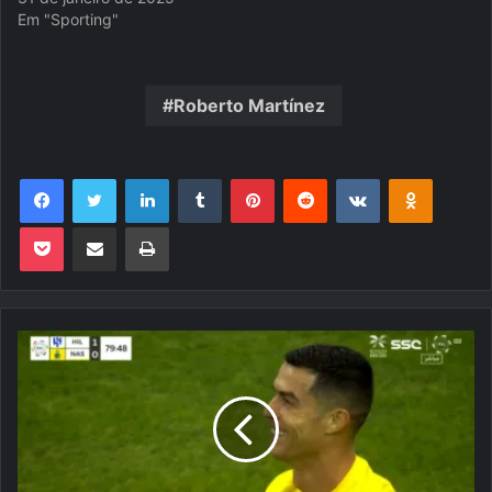
Em "Sporting"
Roberto Martínez
Facebook
Twitter
Linkedin
Tumblr
Pinterest
Reddit
VK
OK
Pocket
Compartilhar via e-mail
Imprimir