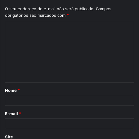
O seu endereço de e-mail não será publicado.
Campos
obrigatórios são marcados com
*
C
o
m
e
n
t
á
Nome
*
r
i
o
E-mail
*
*
Site