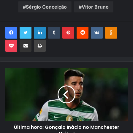
Sérgio Conceição
Vítor Bruno
Facebook
Twitter
Linkedin
Tumblr
Pinterest
Reddit
VK
OK
Pocket
Compartilhar via e-mail
Imprimir
Última hora: Gonçalo Inácio no Manchester