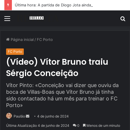
Última hora: A partida de Diogo Jota ainda é motivo de choro
Menu
P
p
Página inicial
/
FC Porto
FC Porto
(Vídeo) Vítor Bruno traiu
Sérgio Conceição
Vítor Pinto: «Conceição vai dizer que ouviu da
boca de Villas-Boas que Vítor Bruno já tinha
sido contactado há um mês para treinar o FC
Porto»
Mande
Paulão
4 de junho de 2024
um
Última Atualização 4 de junho de 2024
0
Menos de um minuto
e-