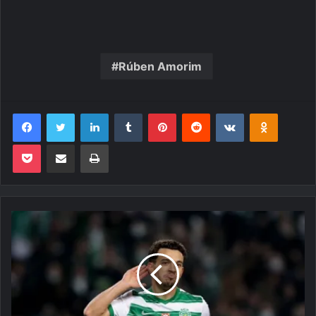
Rúben Amorim
Facebook
Twitter
Linkedin
Tumblr
Pinterest
Reddit
VK
OK
Pocket
Compartilhar via e-mail
Imprimir