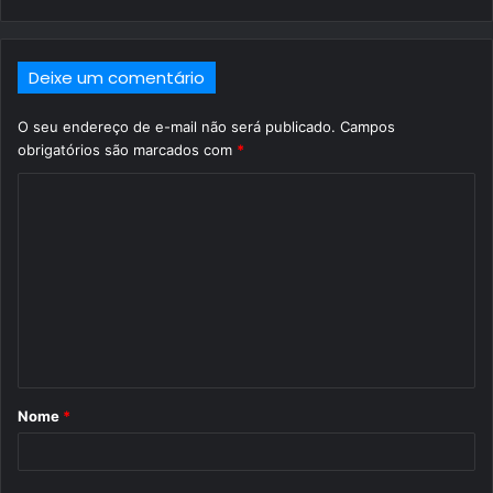
Deixe um comentário
O seu endereço de e-mail não será publicado.
Campos
obrigatórios são marcados com
*
C
o
m
e
n
t
á
Nome
*
r
i
o