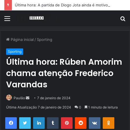
Última hora: A partida de Diogo Jota ainda é motivo de choro
Menu
P
p
Página inicial
/
Sporting
Sporting
Última hora: Rúben Amorim
chama atenção Frederico
Varandas
Mande
Paulão
7 de janeiro de 2024
um
Última Atualização 7 de janeiro de 2024
0
1 minuto de leitura
e-
Facebook
Twitter
Linkedin
Tumblr
Pinterest
Reddit
VK
OK
mail
Pocket