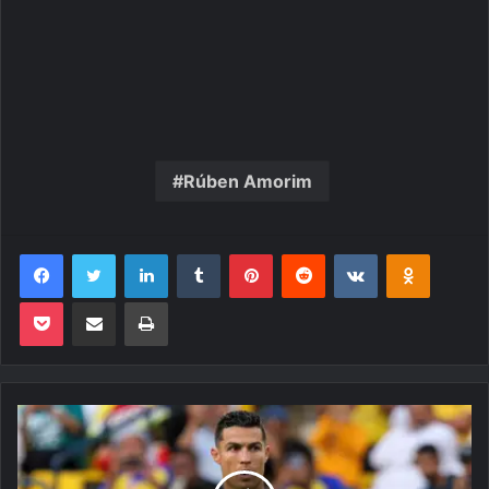
Rúben Amorim
Facebook
Twitter
Linkedin
Tumblr
Pinterest
Reddit
VK
OK
Pocket
Compartilhar via e-mail
Imprimir