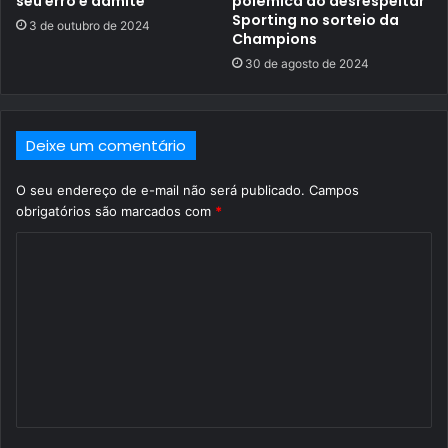
seu erro e admite
polêmica ao desrespeitar
Sporting no sorteio da
3 de outubro de 2024
Champions
30 de agosto de 2024
Deixe um comentário
O seu endereço de e-mail não será publicado.
Campos
obrigatórios são marcados com
*
C
o
m
e
n
t
á