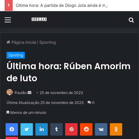
Última hora: A partida de Diogo Jota ainda é motivo de choro
Menu
P
p
Página inicial
/
Sporting
Sporting
Última hora: Rúben Amorim
de luto
Mande
Paulão
25 de novembro de 2023
um
Última Atualização 25 de novembro de 2023
0
e-
Menos de um minuto
mail
Facebook
Twitter
Linkedin
Tumblr
Pinterest
Reddit
VK
OK
Pocket