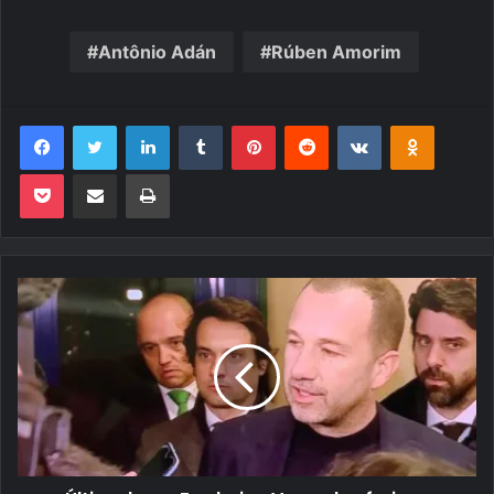
Antônio Adán
Rúben Amorim
Facebook
Twitter
Linkedin
Tumblr
Pinterest
Reddit
VK
OK
Pocket
Compartilhar via e-mail
Imprimir