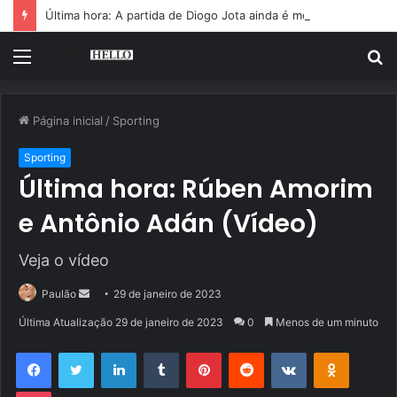
Última hora: A partida de Diogo Jota ainda é motivo de choro
Menu
P
p
Página inicial
/
Sporting
Sporting
Última hora: Rúben Amorim
e Antônio Adán (Vídeo)
Veja o vídeo
Mande
Paulão
29 de janeiro de 2023
um
Última Atualização 29 de janeiro de 2023
0
Menos de um minuto
e-
Facebook
Twitter
Linkedin
Tumblr
Pinterest
Reddit
VK
OK
mail
Pocket