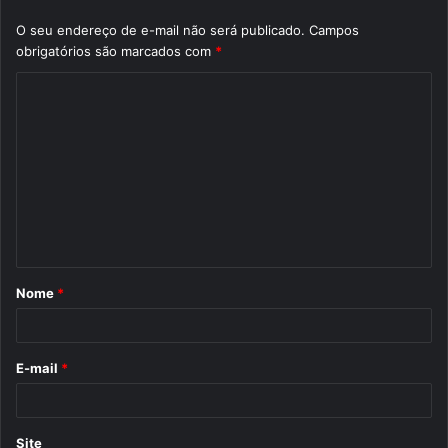
O seu endereço de e-mail não será publicado.
Campos
obrigatórios são marcados com
*
C
o
m
e
n
t
á
Nome
*
r
i
o
E-mail
*
*
Site