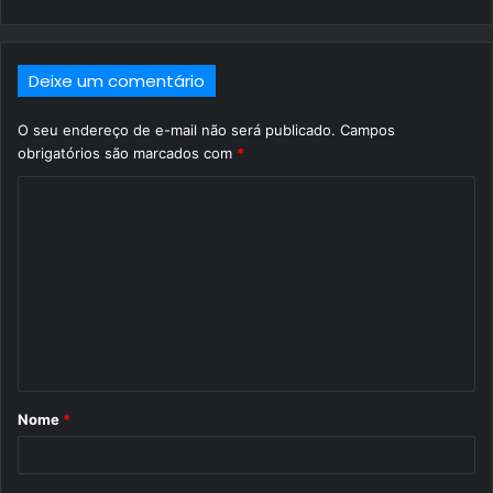
Deixe um comentário
O seu endereço de e-mail não será publicado.
Campos
obrigatórios são marcados com
*
C
o
m
e
n
t
á
Nome
*
r
i
o