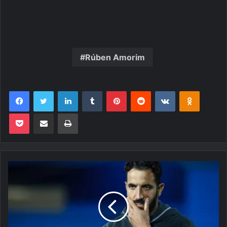
Rúben Amorim
Facebook
Twitter
Linkedin
Tumblr
Pinterest
Reddit
VK
OK
Pocket
Compartilhar via e-mail
Imprimir