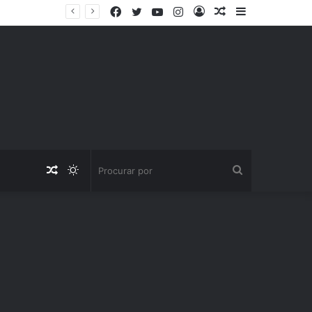
Facebook
Twitter
YouTube
Instagram
Entrar
Artigo
Barra
aleatório
Lateral
Artigo
Switch
Procurar
aleatório
skin
por