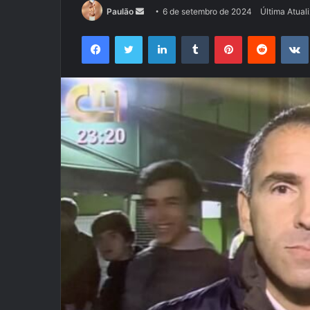
Mande
Paulão
6 de setembro de 2024
Última Atual
um
Facebook
Twitter
Linkedin
Tumblr
Pinterest
Reddit
e-
mail