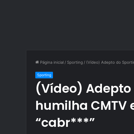
Página inicial
/
Sporting
/
(Vídeo) Adepto do Sporti
Sporting
(Vídeo) Adepto 
humilha CMTV e
“cabr***”