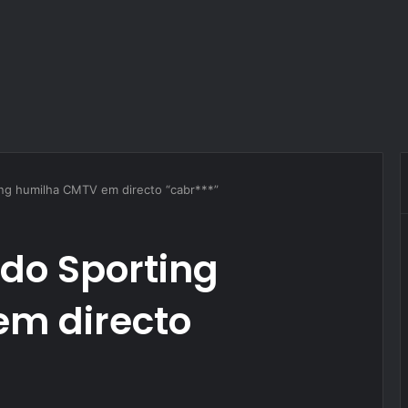
ng humilha CMTV em directo “cabr***”
do Sporting
m directo