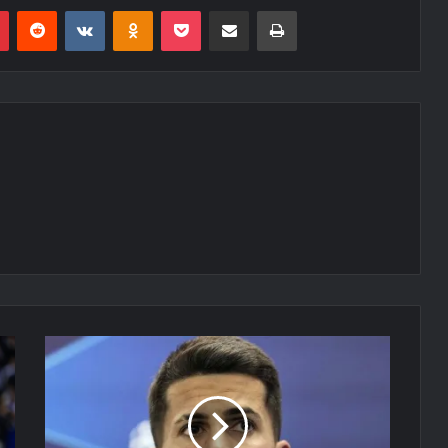
r
Pinterest
Reddit
VK
OK
Pocket
Compartilhar via e-mail
Imprimir