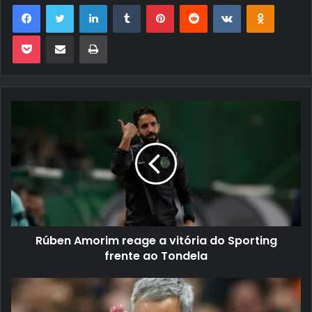
Facebook
Twitter
Linkedin
Tumblr
Pinterest
Reddit
VK
OK
Pocket
Compartilhar via e-mail
Imprimir
Rúben Amorim reage a vitória do Sporting
frente ao Tondela