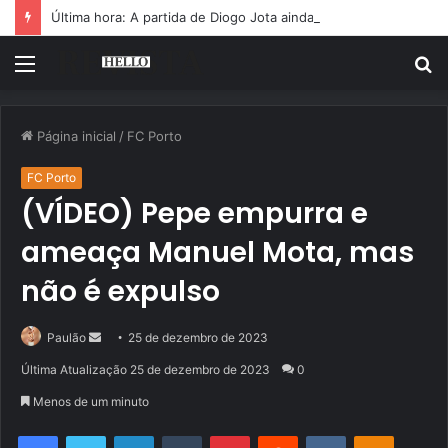
Última hora: A partida de Diogo Jota ainda é motivo de choro
Menu
P
p
Página inicial
/
FC Porto
FC Porto
(VÍDEO) Pepe empurra e
ameaça Manuel Mota, mas
não é expulso
Mande
Paulão
25 de dezembro de 2023
um
Última Atualização 25 de dezembro de 2023
0
e-
Menos de um minuto
mail
Facebook
Twitter
Linkedin
Tumblr
Pinterest
Reddit
VK
OK