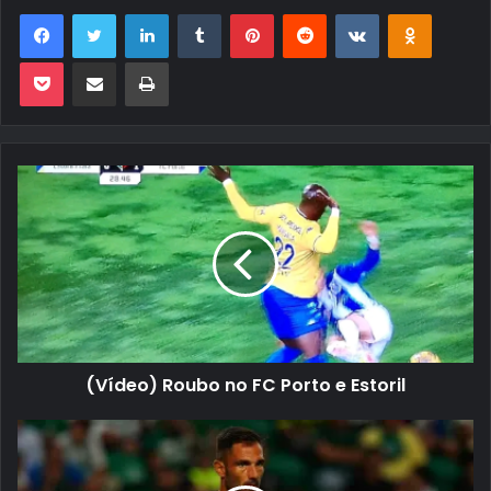
Facebook
Twitter
Linkedin
Tumblr
Pinterest
Reddit
VK
OK
Pocket
Compartilhar via e-mail
Imprimir
(Vídeo) Roubo no FC Porto e Estoril