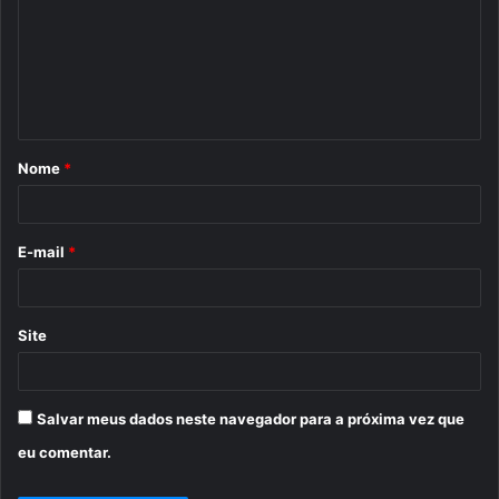
m
e
n
t
á
Nome
*
r
i
o
E-mail
*
*
Site
Salvar meus dados neste navegador para a próxima vez que
eu comentar.