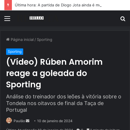
Última hora: A partida de Diogo Jota ainda é motivo de choro
Menu
P
p
Página inicial
/
Sporting
Sporting
(Vídeo) Rúben Amorim
reage a goleada do
Sporting
Análise do treinador dos leões à vitória sobre o
Tondela nos oitavos de final da Taça de
Portugal
Mande
Paulão
10 de janeiro de 2024
um