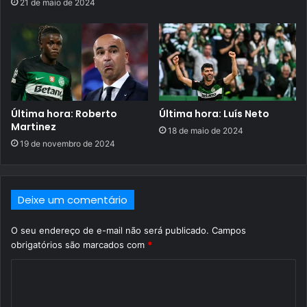
21 de maio de 2024
Última hora: Roberto
Última hora: Luís Neto
Martinez
18 de maio de 2024
19 de novembro de 2024
Deixe um comentário
O seu endereço de e-mail não será publicado.
Campos
obrigatórios são marcados com
*
C
o