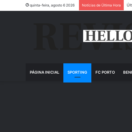
Úl
quinta-feira, agosto 6 2026
Notícias de Última Hora
PÁGINA INICIAL
SPORTING
FC PORTO
BEN