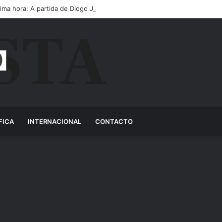
tima hora: A partida de Diogo Jota ainda é motivo de choro
FICA
INTERNACIONAL
CONTACTO