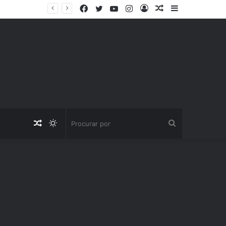
Facebook
Twitter
YouTube
Instagram
Entrar
Artigo
Barra
aleatório
Lateral
Artigo
Switch
Procurar
aleatório
skin
por