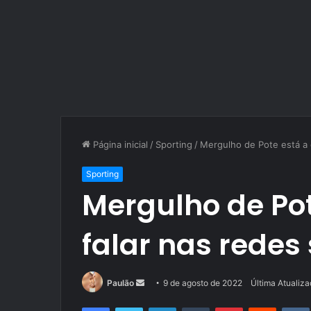
Página inicial
/
Sporting
/
Mergulho de Pote está a d
Sporting
Mergulho de Pot
falar nas redes 
Mande
Paulão
9 de agosto de 2022
Última Atualiz
um
Facebook
Twitter
Linkedin
Tumblr
Pinterest
Reddit