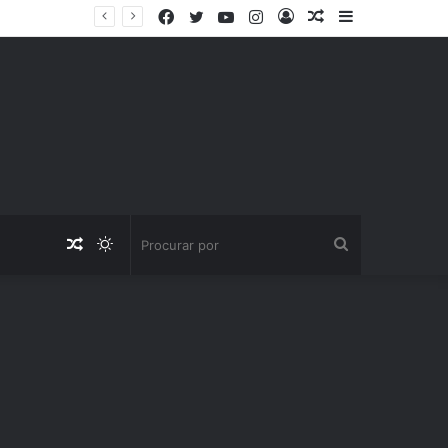
Facebook
Twitter
YouTube
Instagram
Entrar
Artigo
Barra
aleatório
Lateral
Artigo
Switch
Procurar
aleatório
skin
por