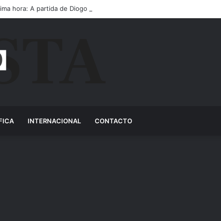
tima hora: A partida de Diogo Jota ainda é motivo de choro
FICA
INTERNACIONAL
CONTACTO