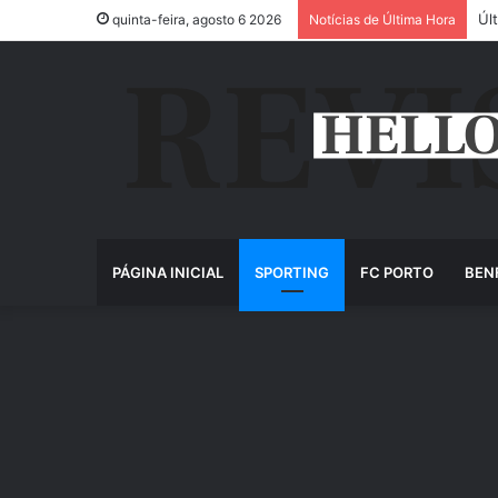
Úl
quinta-feira, agosto 6 2026
Notícias de Última Hora
PÁGINA INICIAL
SPORTING
FC PORTO
BEN