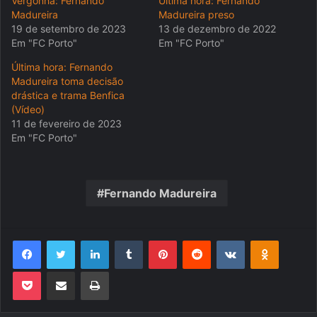
Vergonha: Fernando
Última hora: Fernando
Madureira
Madureira preso
19 de setembro de 2023
13 de dezembro de 2022
Em "FC Porto"
Em "FC Porto"
Última hora: Fernando
Madureira toma decisão
drástica e trama Benfica
(Vídeo)
11 de fevereiro de 2023
Em "FC Porto"
Fernando Madureira
Facebook
Twitter
Linkedin
Tumblr
Pinterest
Reddit
VK
OK
Pocket
Compartilhar via e-mail
Imprimir