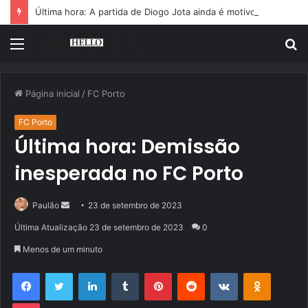
Última hora: A partida de Diogo Jota ainda é motivo de choro
Menu
P
p
Página inicial
/
FC Porto
FC Porto
Última hora: Demissão
inesperada no FC Porto
Mande
Paulão
23 de setembro de 2023
um
Última Atualização 23 de setembro de 2023
0
e-
Menos de um minuto
mail
Facebook
Twitter
Linkedin
Tumblr
Pinterest
Reddit
VK
OK
Pocket