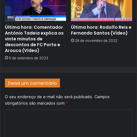
Última hora: Comentador
Última hora: Rodolfo Reis e
António Tadeia explica os
Fernando Santos (Vídeo)
vinte minutos de
28 de novembro de 2022
descontos de FC Porto e
Arouca (Vídeo)
5 de setembro de 2023
Deixe um comentário
O seu endereço de e-mail não será publicado.
Campos
obrigatórios são marcados com
*
C
o
m