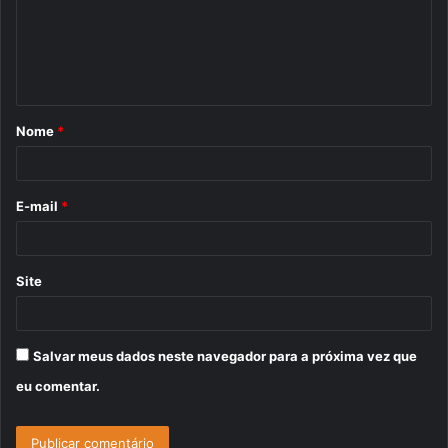
e
n
t
á
Nome
*
r
i
o
E-mail
*
*
Site
Salvar meus dados neste navegador para a próxima vez que
eu comentar.