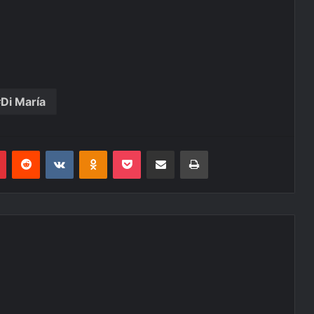
Di María
r
Pinterest
Reddit
VK
OK
Pocket
Compartilhar via e-mail
Imprimir