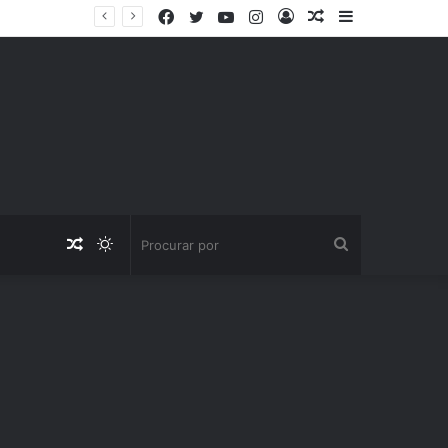
Facebook
Twitter
YouTube
Instagram
Entrar
Artigo
Barra
aleatório
Lateral
Artigo
Switch
Procurar
aleatório
skin
por