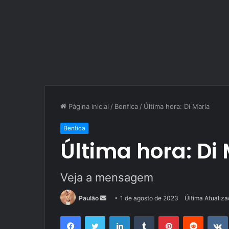
Página inicial
/
Benfica
/
Última hora: Di María
Benfica
Última hora: Di
Veja a mensagem
Mande
Paulão
1 de agosto de 2023
Última Atualiz
um
Facebook
Twitter
Linkedin
Tumblr
Pinterest
Reddit
e-