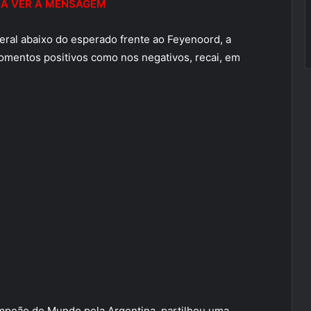
RA VER A MENSAGEM
ral abaixo do esperado frente ao Feyenoord, a
omentos positivos como nos negativos, recai, em
ampeão do Mundo pela Argentina, partilhou uma