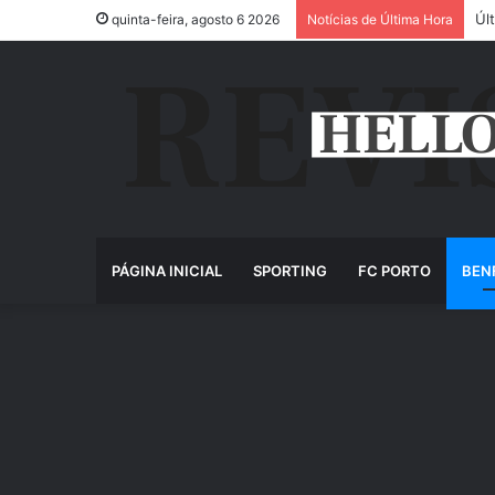
Úl
quinta-feira, agosto 6 2026
Notícias de Última Hora
PÁGINA INICIAL
SPORTING
FC PORTO
BEN