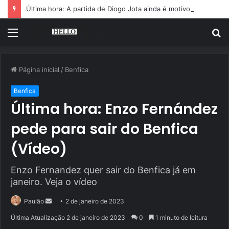
Última hora: A partida de Diogo Jota ainda é motivo de choro
Menu
P
p
Página inicial
/
Benfica
Benfica
Última hora: Enzo Fernández
pede para sair do Benfica
(Vídeo)
Enzo Fernandez quer sair do Benfica já em
janeiro. Veja o vídeo
Mande
Paulão
2 de janeiro de 2023
um
Última Atualização 2 de janeiro de 2023
0
1 minuto de leitura
e-