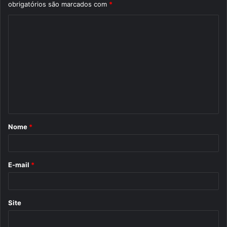
obrigatórios são marcados com
*
C
o
m
e
n
t
á
Nome
*
r
i
o
E-mail
*
*
Site