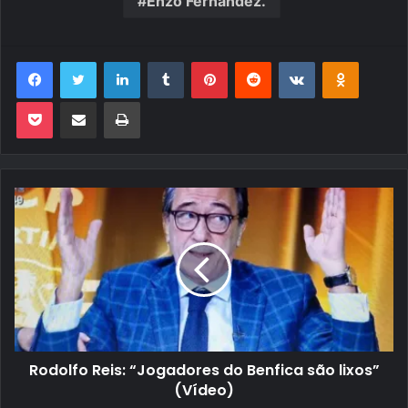
Enzo Fernández.
Facebook
Twitter
Linkedin
Tumblr
Pinterest
Reddit
VK
OK
Pocket
Compartilhar via e-mail
Imprimir
Rodolfo Reis: “Jogadores do Benfica são lixos”
(Vídeo)