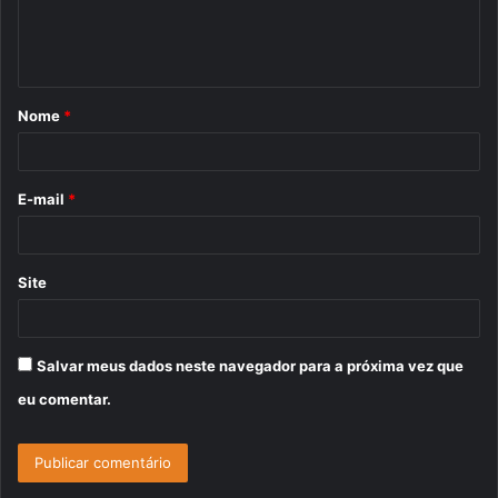
n
t
á
Nome
*
r
i
o
E-mail
*
*
Site
Salvar meus dados neste navegador para a próxima vez que
eu comentar.