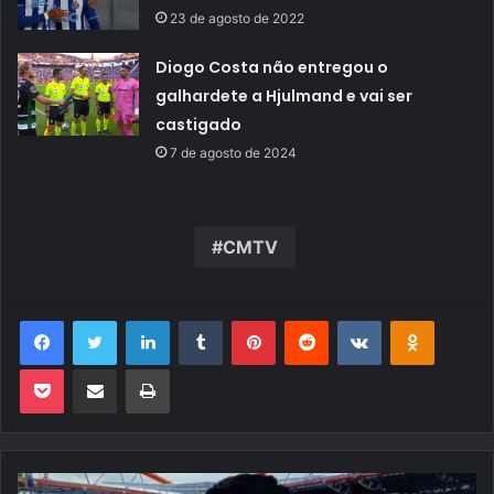
23 de agosto de 2022
Diogo Costa não entregou o
galhardete a Hjulmand e vai ser
castigado
7 de agosto de 2024
CMTV
Facebook
Twitter
Linkedin
Tumblr
Pinterest
Reddit
VK
OK
Pocket
Compartilhar via e-mail
Imprimir