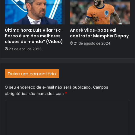
Última hora: Luís Vilar “Fc
André Vilas-boas vai
Porco é um dos melhores
contratar Memphis Depay
clubes do mundo” (Vídeo)
21 de agosto de 2024
23 de abril de 2023
Deixe um comentário
O seu endereço de e-mail não será publicado.
Campos
obrigatórios são marcados com
*
C
o
m
e