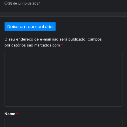
28 de junho de 2024
Deixe um comentário
O seu endereço de e-mail não será publicado.
Campos
obrigatórios são marcados com
*
C
o
m
e
n
t
á
Nome
*
r
i