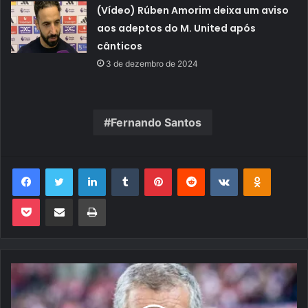
(Vídeo) Rúben Amorim deixa um aviso
aos adeptos do M. United após
cânticos
3 de dezembro de 2024
Fernando Santos
Facebook
Twitter
Linkedin
Tumblr
Pinterest
Reddit
VK
OK
Pocket
Compartilhar via e-mail
Imprimir