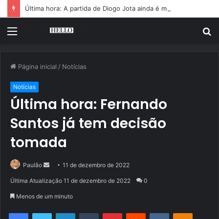
Última hora: A partida de Diogo Jota ainda é motivo de choro
Menu
P
p
Página inicial
/
Notícias
Notícias
Última hora: Fernando
Santos já tem decisão
tomada
Mande
Paulão
11 de dezembro de 2022
um
Última Atualização 11 de dezembro de 2022
0
e-
Menos de um minuto
mail
Facebook
Twitter
Linkedin
Tumblr
Pinterest
Reddit
VK
OK