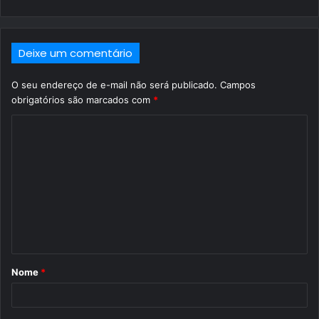
Deixe um comentário
O seu endereço de e-mail não será publicado.
Campos
obrigatórios são marcados com
*
C
o
m
e
n
t
á
Nome
*
r
i
o