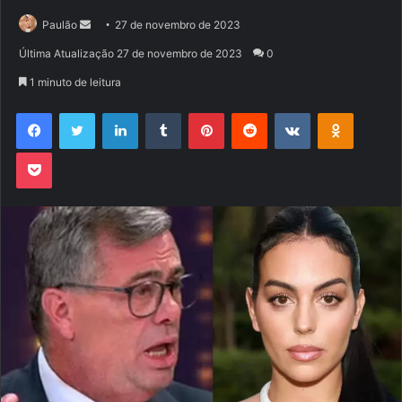
Mande
Paulão
27 de novembro de 2023
um
Última Atualização 27 de novembro de 2023
0
e-
1 minuto de leitura
mail
Facebook
Twitter
Linkedin
Tumblr
Pinterest
Reddit
VK
OK
Pocket