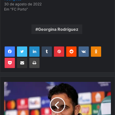
30 de agosto de 2022
Em "FC Porto"
Georgina Rodríguez
Facebook
Twitter
Linkedin
Tumblr
Pinterest
Reddit
VK
OK
Pocket
Compartilhar via e-mail
Imprimir