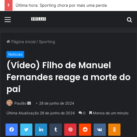
Última hora: Sporting chora por mais uma perda
Menu
P
p
Página inicial
/
Sporting
Notícias
(Vídeo) Filho de Manuel
Fernandes reage a morte do
pai
Mande
Paulão
28 de junho de 2024
um
Última Atualização 28 de junho de 2024
0
Menos de um minuto
e-
Facebook
Twitter
Linkedin
Tumblr
Pinterest
Reddit
VK
OK
mail
Pocket