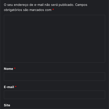
O seu endereço de e-mail não será publicado.
Campos
obrigatórios são marcados com
*
C
o
m
e
n
t
á
Nome
*
r
i
o
E-mail
*
*
Site