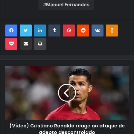
Manuel Fernandes
Facebook
Twitter
Linkedin
Tumblr
Pinterest
Reddit
VK
OK
Pocket
Compartilhar via e-mail
Imprimir
(Vídeo) Cristiano Ronaldo reage ao ataque de
adepto descontrolado