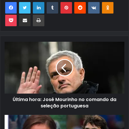
Facebook
Twitter
Linkedin
Tumblr
Pinterest
Reddit
VK
OK
Pocket
Compartilhar via e-mail
Imprimir
Última hora: José Mourinho no comando da
seleção portuguesa