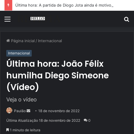
Última hora: A partida de Diogo Jota ainda é motivo de choro
Menu
P
p
Página inicial
/
Internacional
Internacional
Última hora: João Félix
humilha Diego Simeone
(Vídeo)
Veja o vídeo
Mande
Paulão
18 de novembro de 2022
um
Última Atualização 18 de novembro de 2022
0
e-
1 minuto de leitura
mail