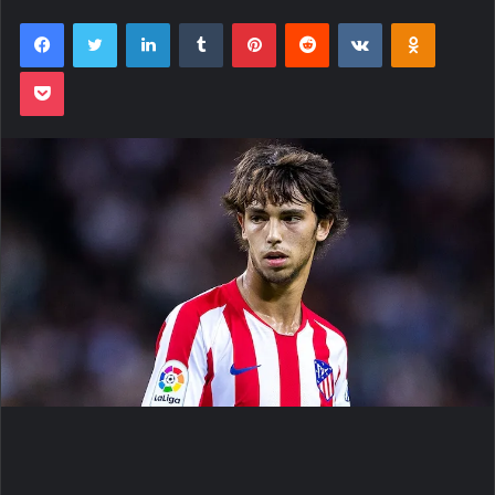
Facebook
Twitter
Linkedin
Tumblr
Pinterest
Reddit
VK
OK
Pocket