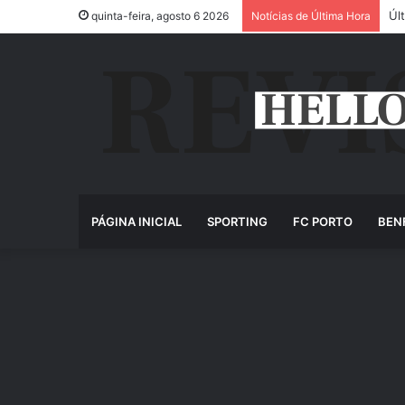
Úl
quinta-feira, agosto 6 2026
Notícias de Última Hora
PÁGINA INICIAL
SPORTING
FC PORTO
BEN