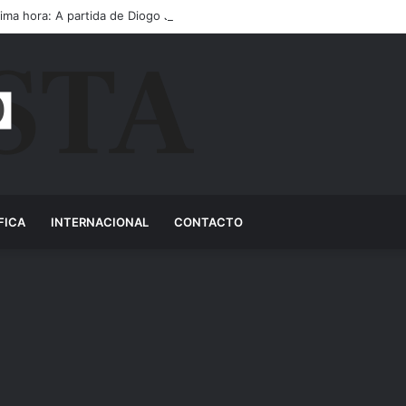
tima hora: A partida de Diogo Jota ainda é motivo de choro
FICA
INTERNACIONAL
CONTACTO