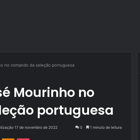
nho no comando da seleção portuguesa
sé Mourinho no
leção portuguesa
alização 17 de novembro de 2022
0
1 minuto de leitura
VK
OK
Pocket