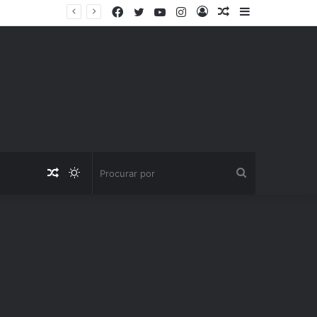
Facebook
Twitter
YouTube
Instagram
Entrar
Artigo
Barra
aleatório
Lateral
Artigo
Switch
Procurar
aleatório
skin
por