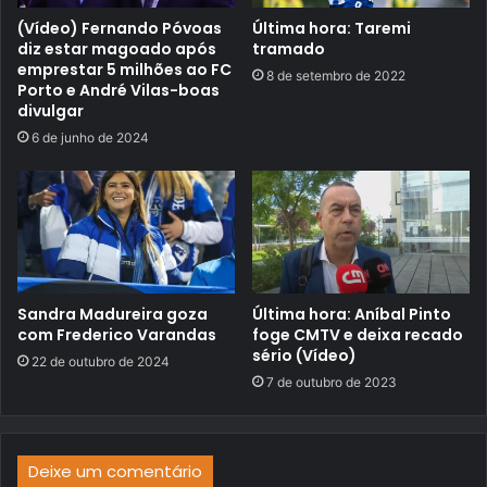
(Vídeo) Fernando Póvoas
Última hora: Taremi
diz estar magoado após
tramado
emprestar 5 milhões ao FC
8 de setembro de 2022
Porto e André Vilas-boas
divulgar
6 de junho de 2024
Sandra Madureira goza
Última hora: Aníbal Pinto
com Frederico Varandas
foge CMTV e deixa recado
sério (Vídeo)
22 de outubro de 2024
7 de outubro de 2023
Deixe um comentário