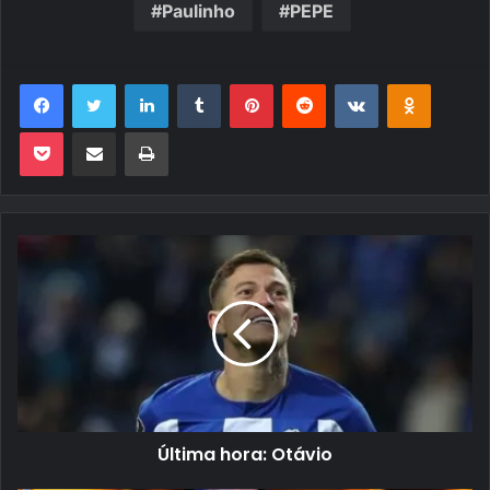
Paulinho
PEPE
Facebook
Twitter
Linkedin
Tumblr
Pinterest
Reddit
VK
OK
Pocket
Compartilhar via e-mail
Imprimir
Última hora: Otávio