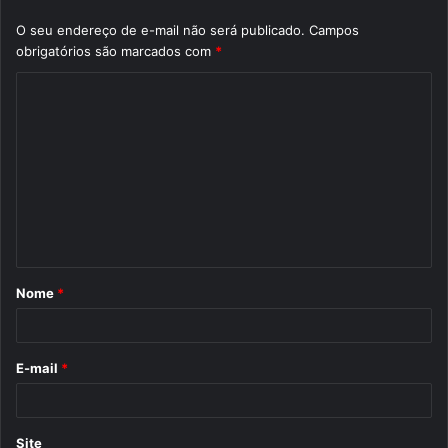
O seu endereço de e-mail não será publicado.
Campos
obrigatórios são marcados com
*
C
o
m
e
n
t
á
Nome
*
r
i
o
E-mail
*
*
Site