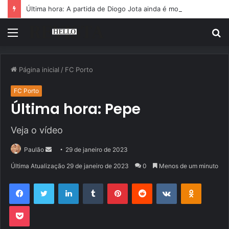
Última hora: A partida de Diogo Jota ainda é motivo de choro
Menu
P
p
Página inicial
/
FC Porto
FC Porto
Última hora: Pepe
Veja o vídeo
Mande
Paulão
29 de janeiro de 2023
um
Última Atualização 29 de janeiro de 2023
0
Menos de um minuto
e-
Facebook
Twitter
Linkedin
Tumblr
Pinterest
Reddit
VK
OK
mail
Pocket