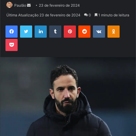
Mande
Paulão
23 de fevereiro de 2024
um
Última Atualização 23 de fevereiro de 2024
0
1 minuto de leitura
e-
Facebook
Twitter
Linkedin
Tumblr
Pinterest
Reddit
VK
OK
mail
Pocket