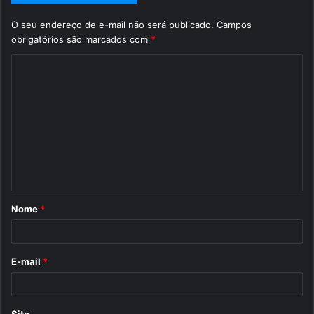
O seu endereço de e-mail não será publicado.
Campos
obrigatórios são marcados com
*
C
o
m
e
n
t
á
Nome
*
r
i
o
E-mail
*
*
Site