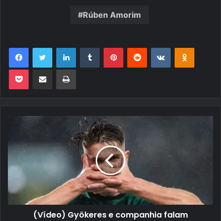
Rúben Amorim
Facebook
Twitter
Linkedin
Tumblr
Pinterest
Reddit
VK
OK
Pocket
Compartilhar via e-mail
Imprimir
(Vídeo) Gyökeres e companhia falam