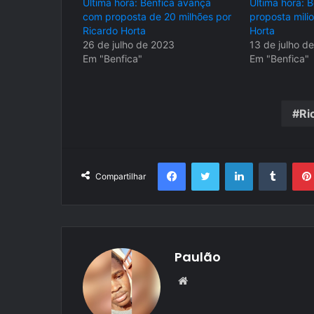
Última hora: Benfica avança
Última hora: 
com proposta de 20 milhões por
proposta milio
Ricardo Horta
Horta
26 de julho de 2023
13 de julho d
Em "Benfica"
Em "Benfica"
Ri
Facebook
Twitter
Linkedin
Tumbl
Compartilhar
Paulão
Website