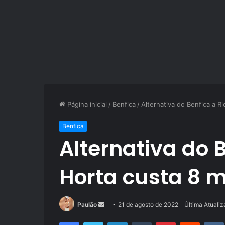
Página inicial
/
Benfica
/
Alternativa do Benfica a R
Benfica
Alternativa do 
Horta custa 8 m
Mande
Paulão
21 de agosto de 2022
Última Atuali
um
Facebook
Twitter
Linkedin
Tumblr
Pinterest
Reddit