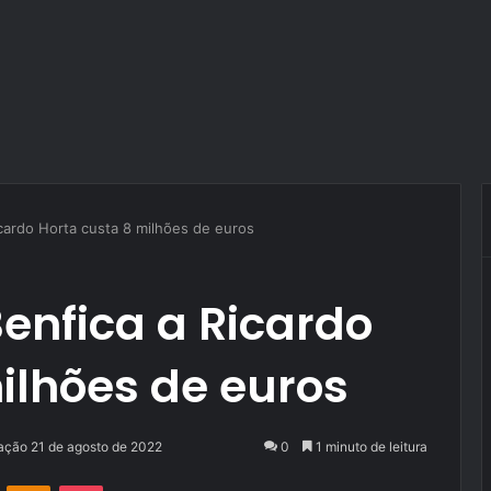
icardo Horta custa 8 milhões de euros
Benfica a Ricardo
ilhões de euros
zação 21 de agosto de 2022
0
1 minuto de leitura
VK
OK
Pocket