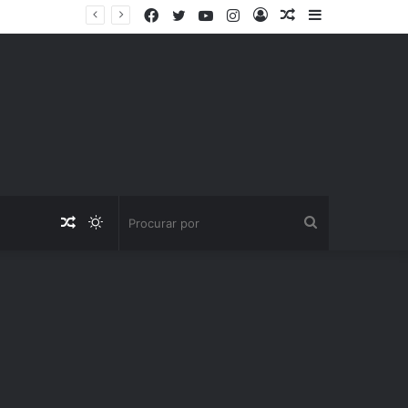
Facebook
Twitter
YouTube
Instagram
Entrar
Artigo
Barra
aleatório
Lateral
Artigo
Switch
Procurar
aleatório
skin
por