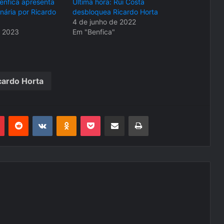
Benfica apresenta
Última hora: Rui Costa
nária por Ricardo
desbloquea Ricardo Horta
4 de junho de 2022
e 2023
Em "Benfica"
cardo Horta
r
Pinterest
Reddit
VK
OK
Pocket
Compartilhar via e-mail
Imprimir